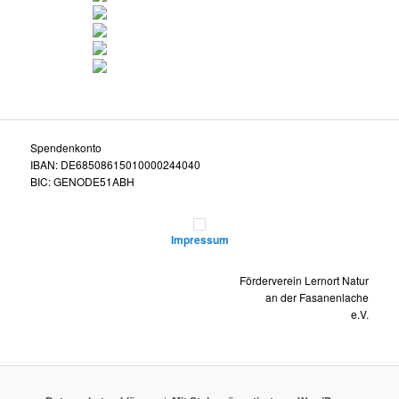
Spendenkonto
IBAN: DE68508615010000244040
BIC: GENODE51ABH
Impressum
Förderverein Lernort Natur
an der Fasanenlache
e.V.