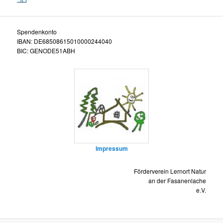
Spendenkonto
IBAN: DE68508615010000244040
BIC: GENODE51ABH
Impressum
Förderverein Lernort Natur
an der Fasanenlache
e.V.