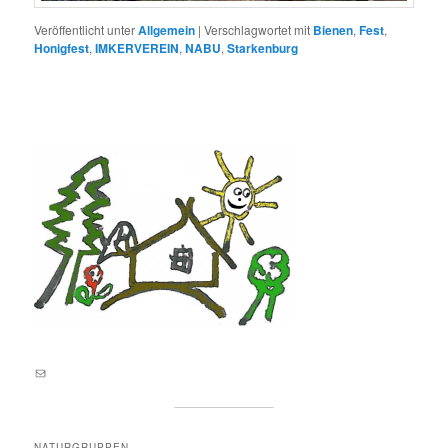
Veröffentlicht unter
Allgemein
|
Verschlagwortet mit
Bienen
,
Fest
,
Honigfest
,
IMKERVEREIN
,
NABU
,
Starkenburg
E-Mail an lernortnatur@yahoo.de
NATURGRUPPEN