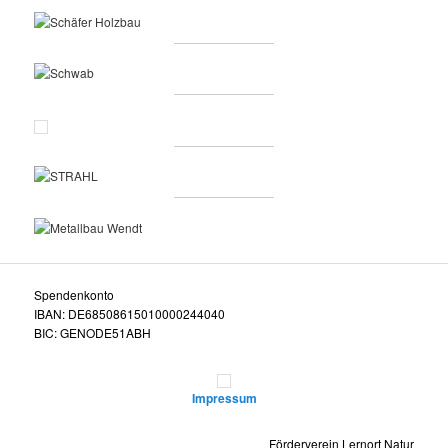
Spendenkonto
IBAN: DE68508615010000244040
BIC: GENODE51ABH
Impressum
Förderverein Lernort Natur