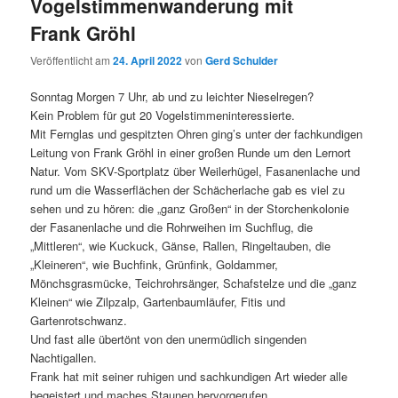
Vogelstimmenwanderung mit
Frank Gröhl
Veröffentlicht am
24. April 2022
von
Gerd Schulder
Sonntag Morgen 7 Uhr, ab und zu leichter Nieselregen?
Kein Problem für gut 20 Vogelstimmeninteressierte.
Mit Fernglas und gespitzten Ohren ging’s unter der fachkundigen
Leitung von Frank Gröhl in einer großen Runde um den Lernort
Natur. Vom SKV-Sportplatz über Weilerhügel, Fasanenlache und
rund um die Wasserflächen der Schächerlache gab es viel zu
sehen und zu hören: die „ganz Großen“ in der Storchenkolonie
der Fasanenlache und die Rohrweihen im Suchflug, die
„Mittleren“, wie Kuckuck, Gänse, Rallen, Ringeltauben, die
„Kleineren“, wie Buchfink, Grünfink, Goldammer,
Mönchsgrasmücke, Teichrohrsänger, Schafstelze und die „ganz
Kleinen“ wie Zilpzalp, Gartenbaumläufer, Fitis und
Gartenrotschwanz.
Und fast alle übertönt von den unermüdlich singenden
Nachtigallen.
Frank hat mit seiner ruhigen und sachkundigen Art wieder alle
begeistert und maches Staunen hervorgerufen.