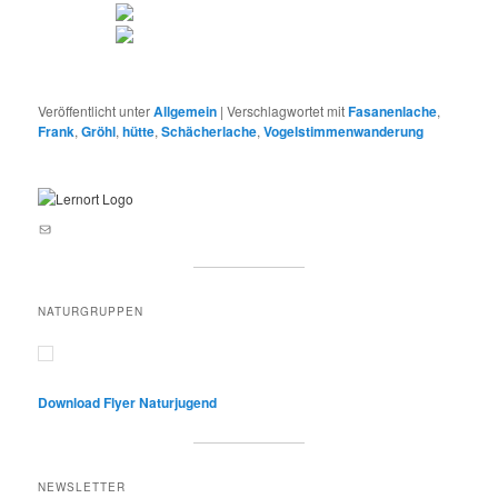
Veröffentlicht unter
Allgemein
|
Verschlagwortet mit
Fasanenlache
,
Frank
,
Gröhl
,
hütte
,
Schächerlache
,
Vogelstimmenwanderung
E-Mail an lernortnatur@yahoo.de
NATURGRUPPEN
Download Flyer Naturjugend
NEWSLETTER