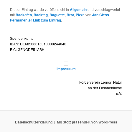
Dieser Eintrag wurde veröffentlicht in
Allgemein
und verschlagwortet
mit
Backofen
,
Backtag
,
Baguette
,
Brot
,
Pizza
von
Jan Giess
.
Permanenter Link zum Eintrag
.
Spendenkonto
IBAN: DE68508615010000244040
BIC: GENODE51ABH
Impressum
Förderverein Lernort Natur
an der Fasanenlache
e.V.
Datenschutzerklärung
Mit Stolz präsentiert von WordPress