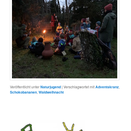
Veröffentlicht unter
Naturjugend
|
Verschlagwortet mit
Adventskranz
,
Schokobananen
,
Waldweihnacht