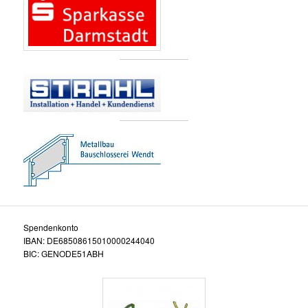
Spendenkonto
IBAN: DE68508615010000244040
BIC: GENODE51ABH