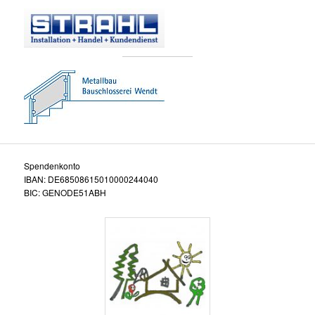
Spendenkonto
IBAN: DE68508615010000244040
BIC: GENODE51ABH