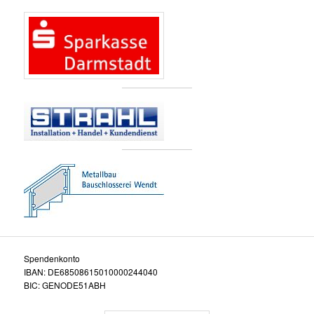
Spendenkonto
IBAN: DE68508615010000244040
BIC: GENODE51ABH