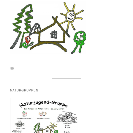
E-Mail an lernortnatur@yahoo.de
NATURGRUPPEN