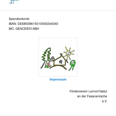
Spendenkonto
IBAN: DE68508615010000244040
BIC: GENODE51ABH
Impressum
Förderverein Lernort Natur
an der Fasanenlache
e.V.