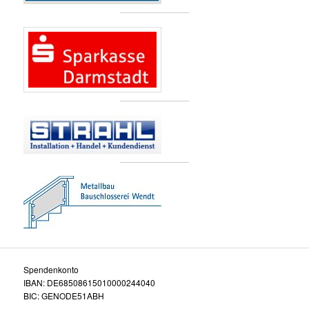
Spendenkonto
IBAN: DE68508615010000244040
BIC: GENODE51ABH