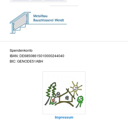
Spendenkonto
IBAN: DE68508615010000244040
BIC: GENODE51ABH
Impressum