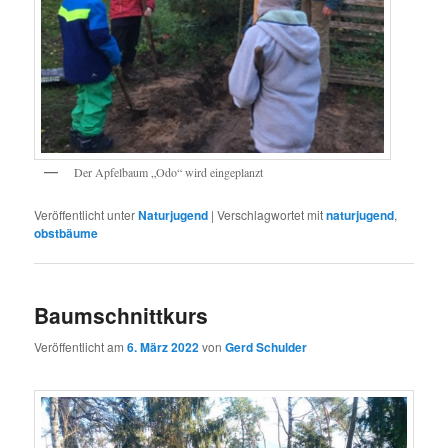
Der Apfelbaum „Odo“ wird eingeplanzt
Veröffentlicht unter
Naturjugend
|
Verschlagwortet mit
naturjugend
,
obstbäume
Baumschnittkurs
Veröffentlicht am
6. März 2022
von
Gerd Schulder