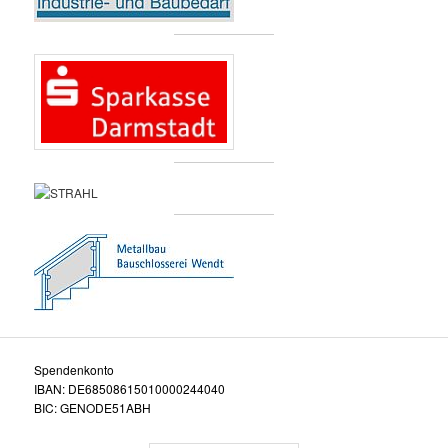
Spendenkonto
IBAN: DE68508615010000244040
BIC: GENODE51ABH