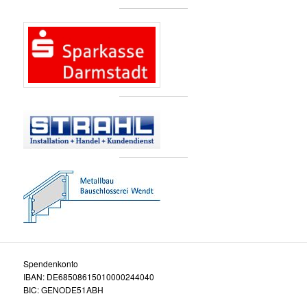
Spendenkonto
IBAN: DE68508615010000244040
BIC: GENODE51ABH