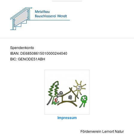
Spendenkonto
IBAN: DE68508615010000244040
BIC: GENODE51ABH
Impressum
Förderverein Lernort Natur