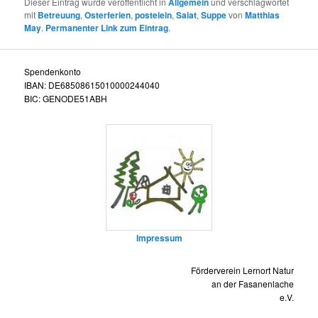
Dieser Eintrag wurde veröffentlicht in
Allgemein
und verschlagwortet
mit
Betreuung
,
Osterferien
,
postelein
,
Salat
,
Suppe
von
Matthias
May
.
Permanenter Link zum Eintrag
.
Spendenkonto
IBAN: DE68508615010000244040
BIC: GENODE51ABH
Impressum
Förderverein Lernort Natur
an der Fasanenlache
e.V.