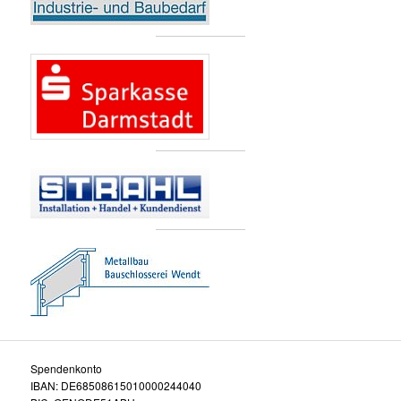
Spendenkonto
IBAN: DE68508615010000244040