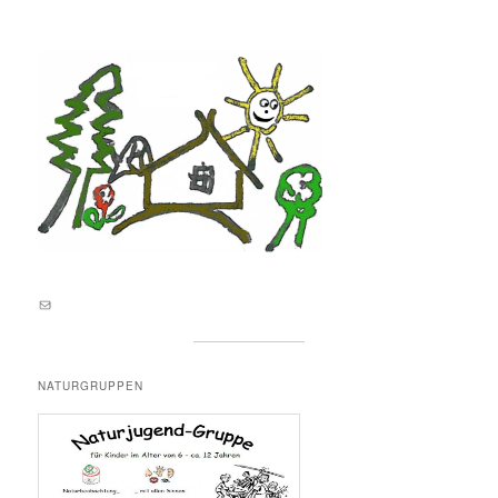
E-Mail an lernortnatur@yahoo.de
NATURGRUPPEN