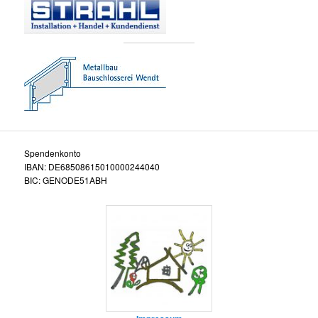
Spendenkonto
IBAN: DE68508615010000244040
BIC: GENODE51ABH