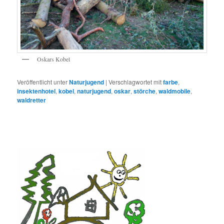
Oskars Kobel
Veröffentlicht unter
Naturjugend
|
Verschlagwortet mit
farbe
,
insektenhotel
,
kobel
,
naturjugend
,
oskar
,
störche
,
waldmobile
,
waldretter