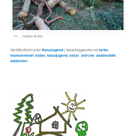
Oskars Kobel
Veröffentlicht unter
Naturjugend
|
Verschlagwortet mit
farbe
,
insektenhotel
,
kobel
,
naturjugend
,
oskar
,
störche
,
waldmobile
,
waldretter