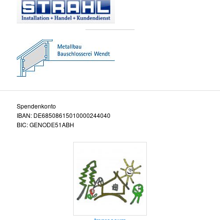
Spendenkonto
IBAN: DE68508615010000244040
BIC: GENODE51ABH