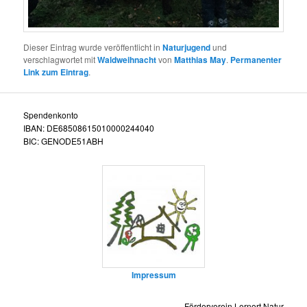
Dieser Eintrag wurde veröffentlicht in
Naturjugend
und
verschlagwortet mit
Waldweihnacht
von
Matthias May
.
Permanenter
Link zum Eintrag
.
Spendenkonto
IBAN: DE68508615010000244040
BIC: GENODE51ABH
Impressum
Förderverein Lernort Natur