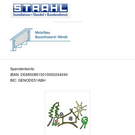
Spendenkonto
IBAN: DE68508615010000244040
BIC: GENODE51ABH