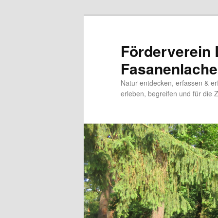
Zum
Zum
Inhalt
sekundären
wechseln
Inhalt
Förderverein
wechseln
Fasanenlache 
Natur entdecken, erfassen & er
erleben, begreifen und für die 