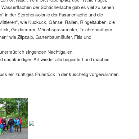
 Wasserflächen der Schächerlache gab es viel zu sehen
n“ in der Storchenkolonie der Fasanenlache und die
ittleren“, wie Kuckuck, Gänse, Rallen, Ringeltauben, die
rünfink, Goldammer, Mönchsgrasmücke, Teichrohrsänger,
nen“ wie Zilpzalp, Gartenbaumläufer, Fitis und
 unermüdlich singenden Nachtigallen.
nd sachkundigen Art wieder alle begeistert und maches
luss ein zünftiges Frühstück in der kuschelig vorgewärmten