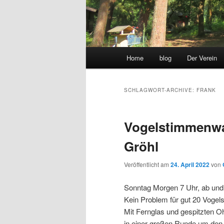
Hauptmenü
Home
blog
Der Verein
SCHLAGWORT-ARCHIVE:
FRANK
Vogelstimmenwa
Gröhl
Veröffentlicht am
24. April 2022
von
Sonntag Morgen 7 Uhr, ab und 
Kein Problem für gut 20 Vogel
Mit Fernglas und gespitzten Oh
in einer großen Runde um den 