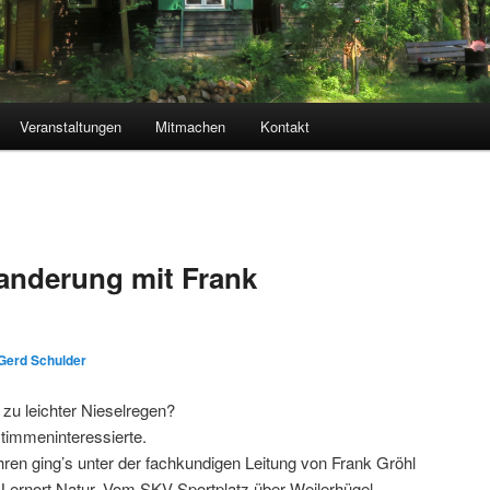
Veranstaltungen
Mitmachen
Kontakt
nderung mit Frank
Gerd Schulder
zu leichter Nieselregen?
stimmeninteressierte.
ren ging’s unter der fachkundigen Leitung von Frank Gröhl
Lernort Natur. Vom SKV-Sportplatz über Weilerhügel,