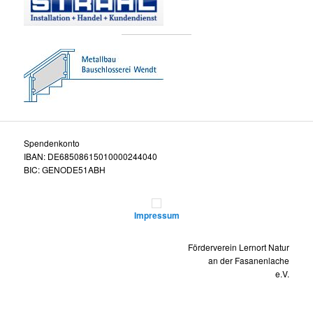
Spendenkonto
IBAN: DE68508615010000244040
BIC: GENODE51ABH
Impressum
Förderverein Lernort Natur
an der Fasanenlache
e.V.