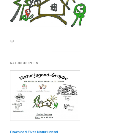
E-Mail an lernortnatur@yahoo.de
NATURGRUPPEN
Download Flyer Naturjugend