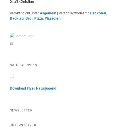
Gruß Christian
Veröffentlicht unter
Allgemein
|
Verschlagwortet mit
Backofen
,
Backtag
,
Brot
,
Pizza
,
Pizzaofen
E-Mail an lernortnatur@yahoo.de
NATURGRUPPEN
Download Flyer Naturjugend
NEWSLETTER
UNTERSTÜTZER